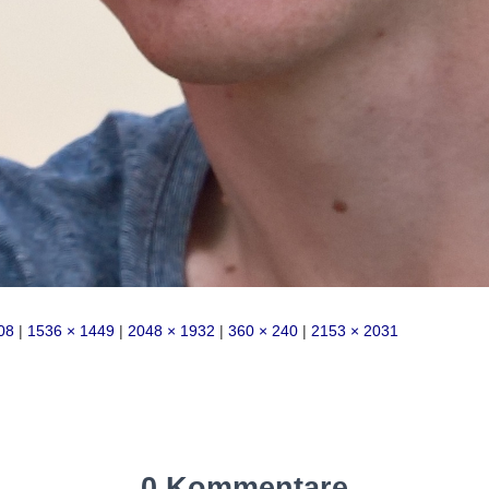
08
|
1536 × 1449
|
2048 × 1932
|
360 × 240
|
2153 × 2031
0 Kommentare