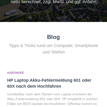
netto berechnet, zzgl. MwSt. und ggf. Anfahrt
Blog
Tipps & Tricks rund um Computer, Smartphone
und Telefon
HARDWARE
HP Laptop Akku-Fehlermeldung 601 oder
60X nach dem Hochfahren
Unmittelbar nach dem Starten vom Laptop erscheint die
Akku-Fehlermeldung 601 oder 60X. HP empfiehlt in solchen
Fällen ein BIOS Update durchzuführen. Offenbar kommt es