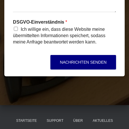
S
r
G
i
V
c
O
h
DSGVO-Einverständnis
*
-
t
Ich willige ein, dass diese Website meine
E
*
übermittelten Informationen speichert, sodass
i
meine Anfrage beantwortet werden kann.
n
v
e
r
NACHRICHTEN SENDEN
s
t
ä
n
d
n
i
s
B
e
STARTSEITE
SUPPORT
ÜBER
AKTUELLES
t