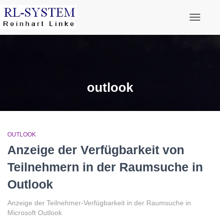
Navigati
outlook
OUTLOOK
Anzeige der Verfügbarkeit von
Teilnehmern in der Raumsuche in
Outlook
Anzeige der Teilnehmer-Verfügbarkeit in der Raumsuche in
Microsoft Outlook