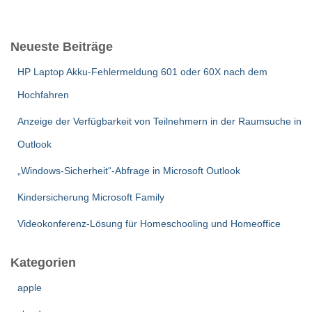
c
h
e
Neueste Beiträge
n
n
HP Laptop Akku-Fehlermeldung 601 oder 60X nach dem
a
c
Hochfahren
h
:
Anzeige der Verfügbarkeit von Teilnehmern in der Raumsuche in
Outlook
„Windows-Sicherheit“-Abfrage in Microsoft Outlook
Kindersicherung Microsoft Family
Videokonferenz-Lösung für Homeschooling und Homeoffice
Kategorien
apple