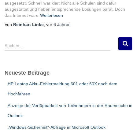
ausgesetzt. Schnell war klar: Nicht alle Schulen sind dafür
ausgestattet und haben entsprechende Lösungen parat. Doch
das Internet wäre
Weiterlesen
Von
Reinhart Linke
, vor
6 Jahren
S
Suchen …
u
c
h
e
Neueste Beiträge
n
n
HP Laptop Akku-Fehlermeldung 601 oder 60X nach dem
a
c
Hochfahren
h
:
Anzeige der Verfügbarkeit von Teilnehmern in der Raumsuche in
Outlook
„Windows-Sicherheit“-Abfrage in Microsoft Outlook