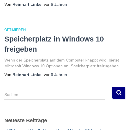
Von
Reinhart Linke
, vor
6 Jahren
OPTIMIEREN
Speicherplatz in Windows 10
freigeben
Wenn der Speicherplatz auf dem Computer knappt wird, bietet
Microsoft Windows 10 Optionen an, Speicherplatz freizugeben
Von
Reinhart Linke
, vor
6 Jahren
S
Suchen …
u
c
h
e
Neueste Beiträge
n
n