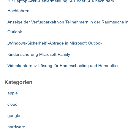
HP Laptop Akku-Fehlermeldung 601 oder 60X nach dem
a
c
Hochfahren
h
:
Anzeige der Verfügbarkeit von Teilnehmern in der Raumsuche in
Outlook
„Windows-Sicherheit“-Abfrage in Microsoft Outlook
Kindersicherung Microsoft Family
Videokonferenz-Lösung für Homeschooling und Homeoffice
Kategorien
apple
cloud
google
hardware