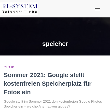
Navigati
speicher
CLOUD
Sommer 2021: Google stellt
kostenfreien Speicherplatz für
Fotos ein
Google stellt im Sommer 2021 den kostenfreien Google Photos
Speicher ein – welche Alternativen gibt es?