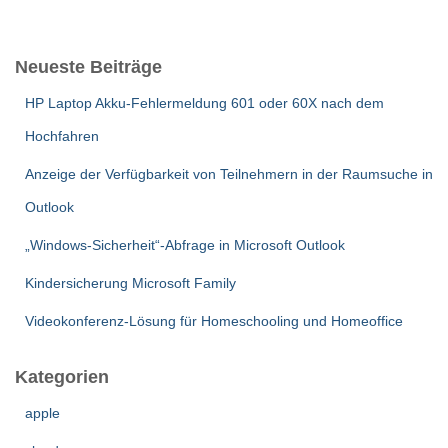
c
h
e
Neueste Beiträge
n
n
HP Laptop Akku-Fehlermeldung 601 oder 60X nach dem
a
c
Hochfahren
h
:
Anzeige der Verfügbarkeit von Teilnehmern in der Raumsuche in
Outlook
„Windows-Sicherheit“-Abfrage in Microsoft Outlook
Kindersicherung Microsoft Family
Videokonferenz-Lösung für Homeschooling und Homeoffice
Kategorien
apple