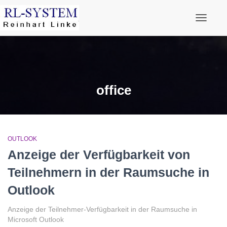
Navigati
office
OUTLOOK
Anzeige der Verfügbarkeit von
Teilnehmern in der Raumsuche in
Outlook
Anzeige der Teilnehmer-Verfügbarkeit in der Raumsuche in
Microsoft Outlook