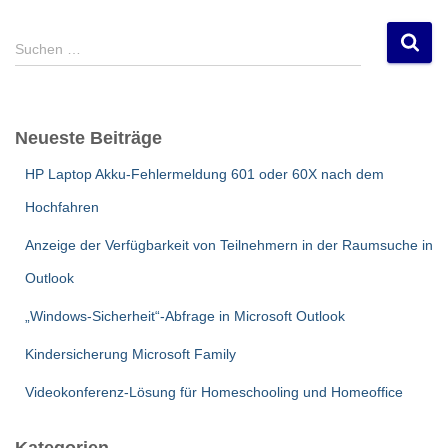
S
Suchen …
u
c
h
e
Neueste Beiträge
n
n
HP Laptop Akku-Fehlermeldung 601 oder 60X nach dem
a
c
Hochfahren
h
:
Anzeige der Verfügbarkeit von Teilnehmern in der Raumsuche in
Outlook
„Windows-Sicherheit“-Abfrage in Microsoft Outlook
Kindersicherung Microsoft Family
Videokonferenz-Lösung für Homeschooling und Homeoffice