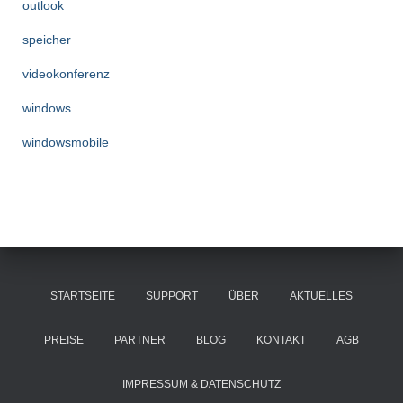
outlook
speicher
videokonferenz
windows
windowsmobile
STARTSEITE
SUPPORT
ÜBER
AKTUELLES
PREISE
PARTNER
BLOG
KONTAKT
AGB
IMPRESSUM & DATENSCHUTZ