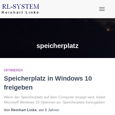
Navigati
speicherplatz
OPTIMIEREN
Speicherplatz in Windows 10
freigeben
Wenn der Speicherplatz auf dem Computer knappt wird, bietet
Microsoft Windows 10 Optionen an, Speicherplatz freizugeben
Von
Reinhart Linke
, vor
6 Jahren